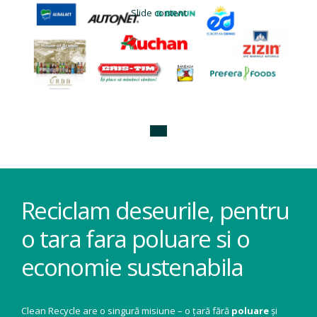
Slide content
Reciclam deseurile, pentru
o tara fara poluare si o
economie sustenabila
Clean Recycle are o singură misiune – o țară fără
poluare
și