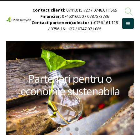
Contact clienti:
0741.015.727 / 0748.011.565
Financiar:
0746016050 / 0787573736
Contact parteneri(colectori) :
0756.161.128
/ 0756.161.127 / 0747.071.085
Parteneri pentru o
economie sustenabila