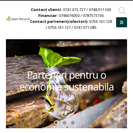
Contact clienti:
0741.015.727 / 0748.011.565
Financiar:
0746016050 / 0787573736
Contact parteneri(colectori) :
0756.161.128
/ 0756.161.127 / 0747.071.085
Parteneri pentru o
economie sustenabila