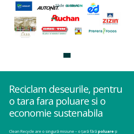
Slide content
Reciclam deseurile, pentru
o tara fara poluare si o
economie sustenabila
Clean Recycle are o singură misiune – o țară fără
poluare
și