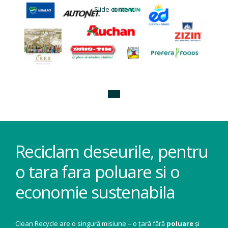
Slide content
Reciclam deseurile, pentru
o tara fara poluare si o
economie sustenabila
Clean Recycle are o singură misiune – o țară fără
poluare
și