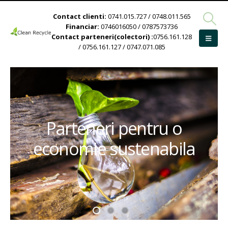
Contact clienti:
0741.015.727 / 0748.011.565
Financiar:
0746016050 / 0787573736
Contact parteneri(colectori) :
0756.161.128
/ 0756.161.127 / 0747.071.085
Parteneri pentru o
economie sustenabila