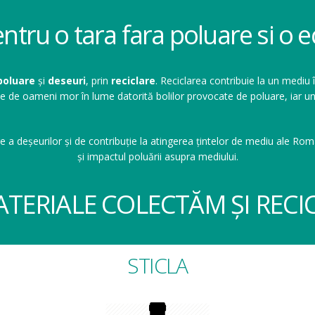
entru o tara fara poluare si o
poluare
și
deseuri
, prin
reciclare
. Reciclarea contribuie la un mediu 
ioane de oameni mor în lume datorită bolilor provocate de poluare, ia
e a deșeurilor și de contribuție la atingerea țintelor de mediu ale Româ
și impactul poluării asupra mediului.
ATERIALE COLECTĂM ȘI RECI
STICLA