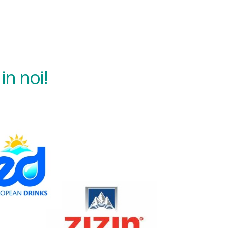
in noi!