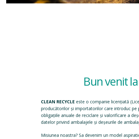
Bun venit l
CLEAN RECYCLE
este o companie licențiată (
Lic
producătorilor și importatorilor care introduc p
obligațiile anuale de reciclare și valorificare a d
datelor privind ambalajele și deșeurile de ambala
Misiunea noastra? Sa devenim un model aspirati