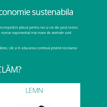
 economie sustenabila
înconjurător plăcut pentru noi și cei din jurul nostru
r un numar exponential mai mare de animale sunt
niei, cât și în educarea continuă privind reciclarea
CLĂM?
LEMN