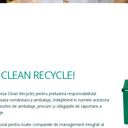
a CLEAN RECYCLE!
ența Clean Recycle
) pentru preluarea responsabilității
e piața româneasca ambalaje, îndeplinind in numele acestora
eșeurilor de ambalaje, precum și obligațiile de raportare a
je.
onal pentru toate companiile de management integrat al