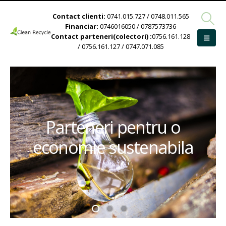
Contact clienti:
0741.015.727 / 0748.011.565
Financiar:
0746016050 / 0787573736
Contact parteneri(colectori) :
0756.161.128
/ 0756.161.127 / 0747.071.085
Parteneri pentru o
economie sustenabila