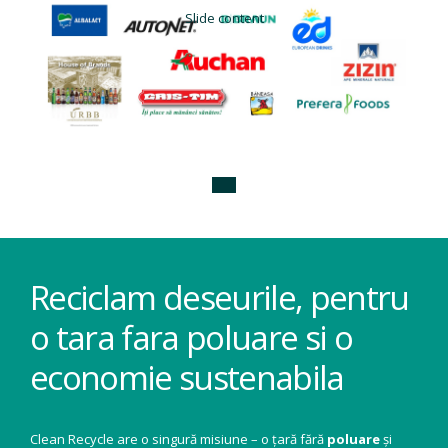
Slide content
Reciclam deseurile, pentru
o tara fara poluare si o
economie sustenabila
Clean Recycle are o singură misiune – o țară fără
poluare
și