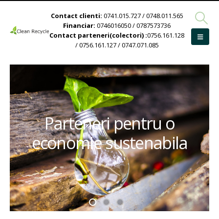
Contact clienti:
0741.015.727 / 0748.011.565
Financiar:
0746016050 / 0787573736
Contact parteneri(colectori) :
0756.161.128
/ 0756.161.127 / 0747.071.085
Parteneri pentru o
economie sustenabila