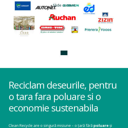
Slide content
Reciclam deseurile, pentru
o tara fara poluare si o
economie sustenabila
Clean Recycle are o singură misiune – o țară fără
poluare
și