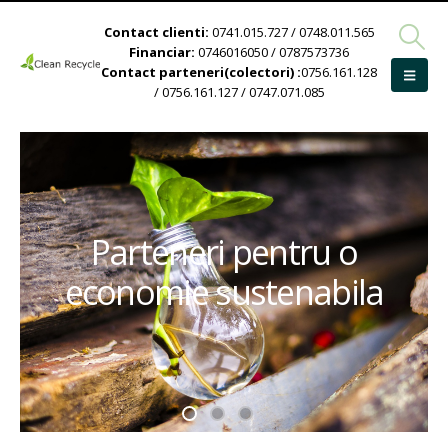
Contact clienti:
0741.015.727 / 0748.011.565
Financiar:
0746016050 / 0787573736
Contact parteneri(colectori) :
0756.161.128
/ 0756.161.127 / 0747.071.085
Parteneri pentru o
economie sustenabila