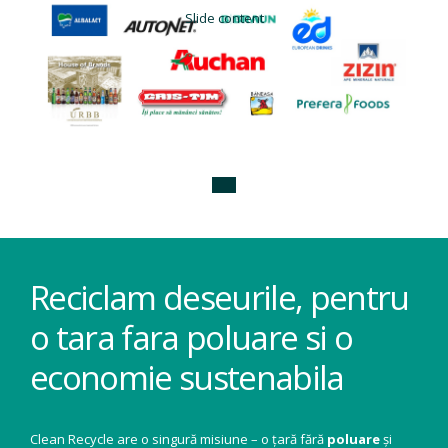
Slide content
Reciclam deseurile, pentru
o tara fara poluare si o
economie sustenabila
Clean Recycle are o singură misiune – o țară fără
poluare
și