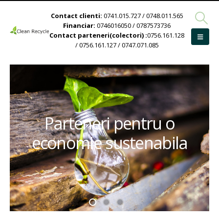
Contact clienti:
0741.015.727 / 0748.011.565
Financiar:
0746016050 / 0787573736
Contact parteneri(colectori) :
0756.161.128
/ 0756.161.127 / 0747.071.085
Parteneri pentru o
economie sustenabila