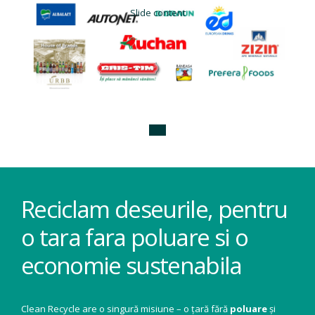
Slide content
Reciclam deseurile, pentru
o tara fara poluare si o
economie sustenabila
Clean Recycle are o singură misiune – o țară fără
poluare
și