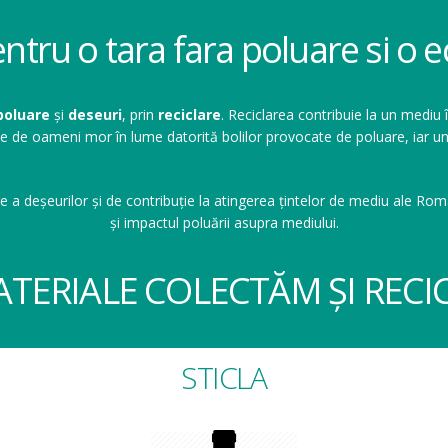
entru o tara fara poluare si o
poluare
și
deseuri
, prin
reciclare
. Reciclarea contribuie la un mediu 
ioane de oameni mor în lume datorită bolilor provocate de poluare, ia
e a deșeurilor și de contribuție la atingerea țintelor de mediu ale Româ
și impactul poluării asupra mediului.
ATERIALE COLECTĂM ȘI RECI
STICLA