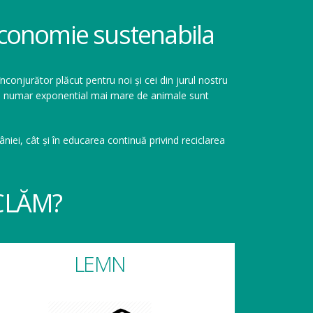
 economie sustenabila
înconjurător plăcut pentru noi și cei din jurul nostru
r un numar exponential mai mare de animale sunt
niei, cât și în educarea continuă privind reciclarea
CLĂM?
LEMN