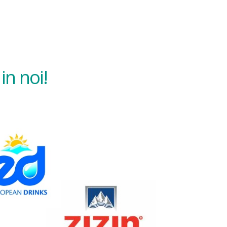
in noi!