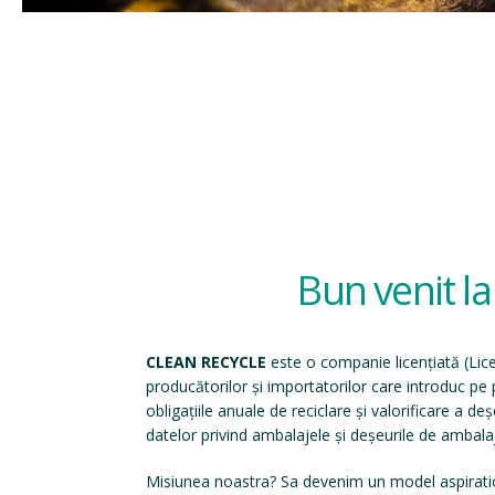
Bun venit l
CLEAN RECYCLE
este o companie licențiată (
Lic
producătorilor și importatorilor care introduc p
obligațiile anuale de reciclare și valorificare a d
datelor privind ambalajele și deșeurile de ambala
Misiunea noastra? Sa devenim un model aspirati