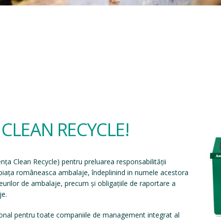
a CLEAN RECYCLE!
ența Clean Recycle
) pentru preluarea responsabilității
e piața româneasca ambalaje, îndeplinind in numele acestora
eșeurilor de ambalaje, precum și obligațiile de raportare a
je.
onal pentru toate companiile de management integrat al