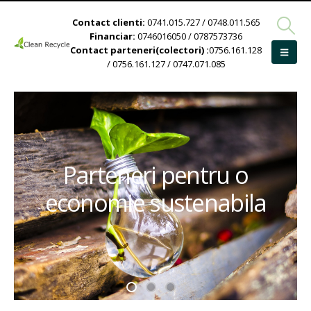
Contact clienti:
0741.015.727 / 0748.011.565
Financiar:
0746016050 / 0787573736
Contact parteneri(colectori) :
0756.161.128
/ 0756.161.127 / 0747.071.085
Parteneri pentru o
economie sustenabila