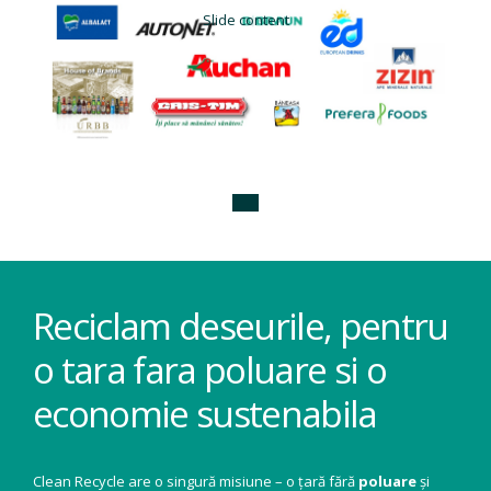
Slide content
Reciclam deseurile, pentru
o tara fara poluare si o
economie sustenabila
Clean Recycle are o singură misiune – o țară fără
poluare
și