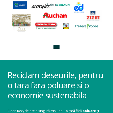
Slide content
Reciclam deseurile, pentru
o tara fara poluare si o
economie sustenabila
Clean Recycle are o singură misiune – o țară fără
poluare
și