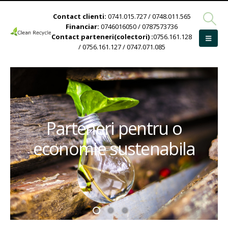
Contact clienti:
0741.015.727 / 0748.011.565
Financiar:
0746016050 / 0787573736
Contact parteneri(colectori) :
0756.161.128
/ 0756.161.127 / 0747.071.085
Parteneri pentru o
economie sustenabila