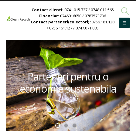
Contact clienti:
0741.015.727 / 0748.011.565
Financiar:
0746016050 / 0787573736
Contact parteneri(colectori) :
0756.161.128
/ 0756.161.127 / 0747.071.085
Parteneri pentru o
economie sustenabila