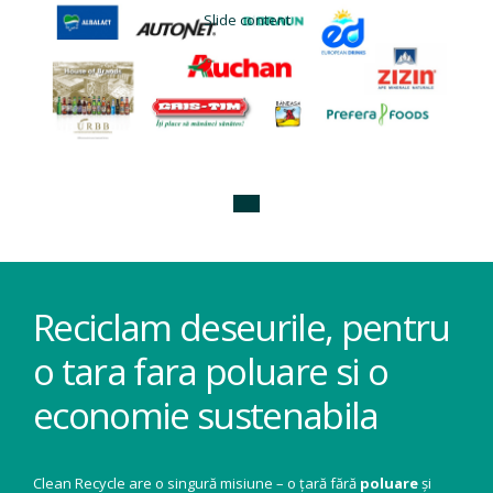
Slide content
Reciclam deseurile, pentru
o tara fara poluare si o
economie sustenabila
Clean Recycle are o singură misiune – o țară fără
poluare
și