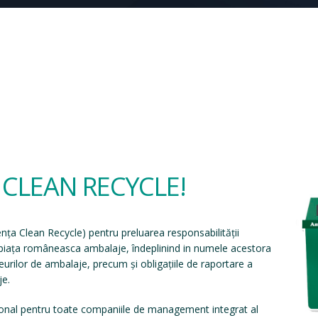
a CLEAN RECYCLE!
ența Clean Recycle
) pentru preluarea responsabilității
e piața româneasca ambalaje, îndeplinind in numele acestora
eșeurilor de ambalaje, precum și obligațiile de raportare a
je.
onal pentru toate companiile de management integrat al