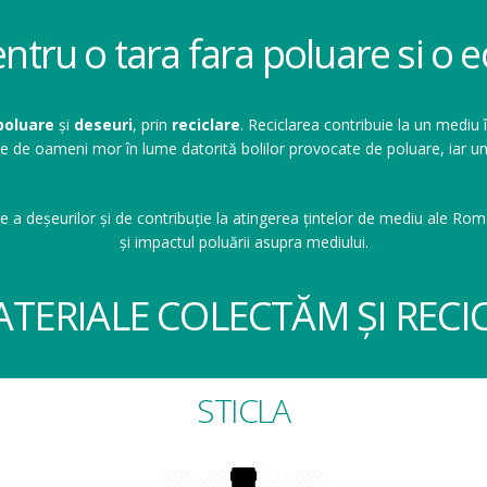
entru o tara fara poluare si o
poluare
și
deseuri
, prin
reciclare
. Reciclarea contribuie la un mediu 
ioane de oameni mor în lume datorită bolilor provocate de poluare, ia
e a deșeurilor și de contribuție la atingerea țintelor de mediu ale Româ
și impactul poluării asupra mediului.
ATERIALE COLECTĂM ȘI RECI
STICLA