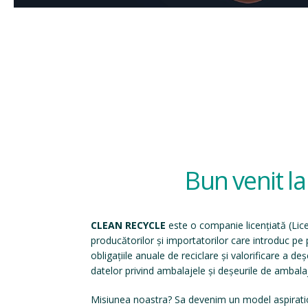
Bun venit l
CLEAN RECYCLE
este o companie licențiată (
Lic
producătorilor și importatorilor care introduc p
obligațiile anuale de reciclare și valorificare a d
datelor privind ambalajele și deșeurile de ambala
Misiunea noastra? Sa devenim un model aspirati