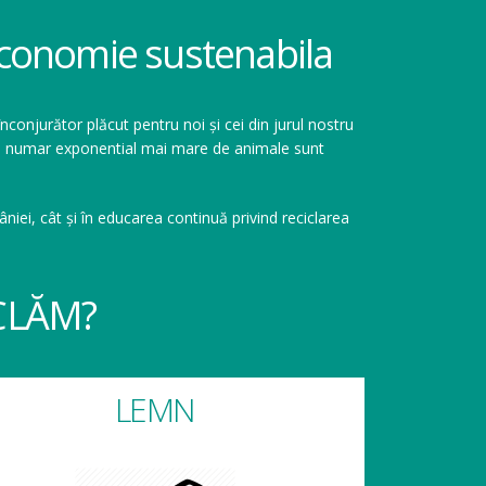
 economie sustenabila
înconjurător plăcut pentru noi și cei din jurul nostru
r un numar exponential mai mare de animale sunt
niei, cât și în educarea continuă privind reciclarea
CLĂM?
LEMN