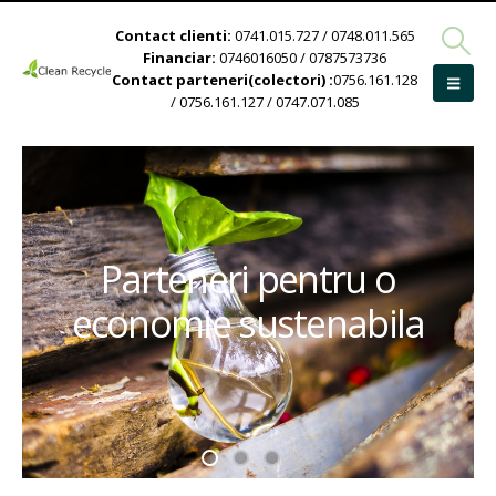
Contact clienti:
0741.015.727 / 0748.011.565
Financiar:
0746016050 / 0787573736
Contact parteneri(colectori) :
0756.161.128
/ 0756.161.127 / 0747.071.085
Parteneri pentru o
economie sustenabila