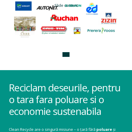
Slide content
Reciclam deseurile, pentru
o tara fara poluare si o
economie sustenabila
Clean Recycle are o singură misiune – o țară fără
poluare
și