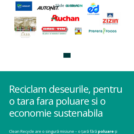
Slide content
Reciclam deseurile, pentru
o tara fara poluare si o
economie sustenabila
Clean Recycle are o singură misiune – o țară fără
poluare
și