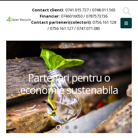
Contact clienti:
0741.015.727 / 0748.011.565
Financiar:
0746016050 / 0787573736
Contact parteneri(colectori) :
0756.161.128
/ 0756.161.127 / 0747.071.085
Parteneri pentru o
economie sustenabila