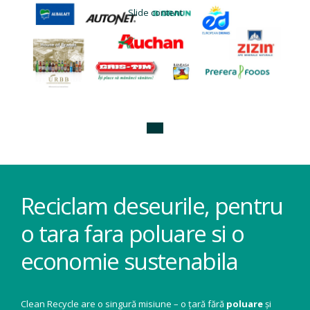
Slide content
Reciclam deseurile, pentru
o tara fara poluare si o
economie sustenabila
Clean Recycle are o singură misiune – o țară fără
poluare
și