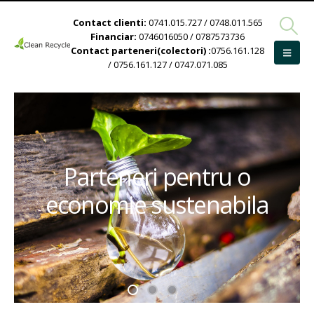
Contact clienti:
0741.015.727 / 0748.011.565
Financiar:
0746016050 / 0787573736
Contact parteneri(colectori) :
0756.161.128
/ 0756.161.127 / 0747.071.085
Parteneri pentru o
economie sustenabila