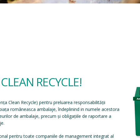
a CLEAN RECYCLE!
ența Clean Recycle
) pentru preluarea responsabilității
e piața româneasca ambalaje, îndeplinind in numele acestora
eșeurilor de ambalaje, precum și obligațiile de raportare a
je.
onal pentru toate companiile de management integrat al