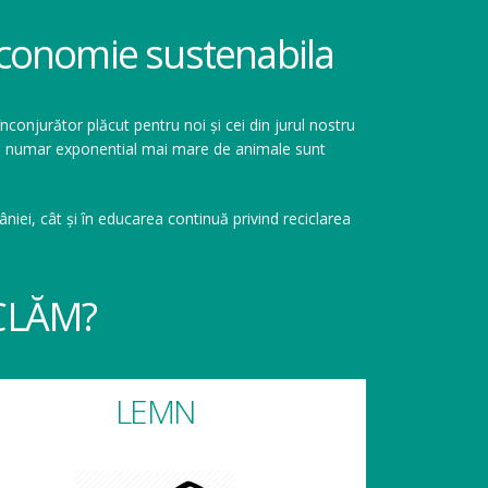
 economie sustenabila
înconjurător plăcut pentru noi și cei din jurul nostru
r un numar exponential mai mare de animale sunt
niei, cât și în educarea continuă privind reciclarea
CLĂM?
LEMN