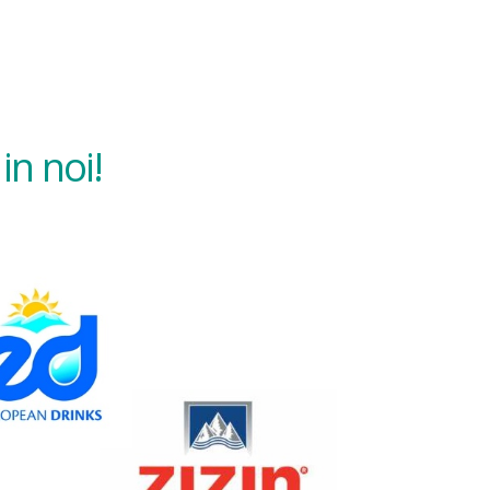
in noi!