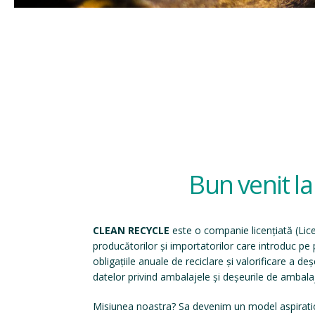
Bun venit l
CLEAN RECYCLE
este o companie licențiată (
Lic
producătorilor și importatorilor care introduc p
obligațiile anuale de reciclare și valorificare a d
datelor privind ambalajele și deșeurile de ambala
Misiunea noastra? Sa devenim un model aspirati