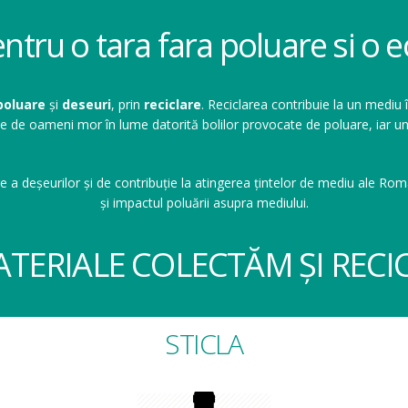
entru o tara fara poluare si o
poluare
și
deseuri
, prin
reciclare
. Reciclarea contribuie la un mediu 
ioane de oameni mor în lume datorită bolilor provocate de poluare, ia
e a deșeurilor și de contribuție la atingerea țintelor de mediu ale Româ
și impactul poluării asupra mediului.
ATERIALE COLECTĂM ȘI RECI
STICLA