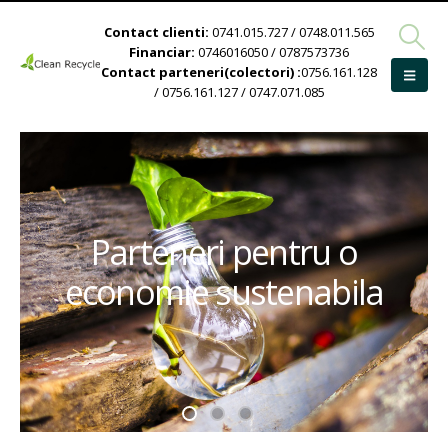
Contact clienti:
0741.015.727 / 0748.011.565
Financiar:
0746016050 / 0787573736
Contact parteneri(colectori) :
0756.161.128
/ 0756.161.127 / 0747.071.085
Parteneri pentru o
economie sustenabila