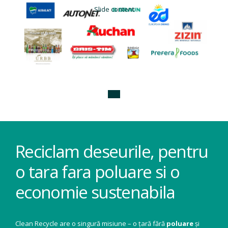
Slide content
Reciclam deseurile, pentru
o tara fara poluare si o
economie sustenabila
Clean Recycle are o singură misiune – o țară fără
poluare
și