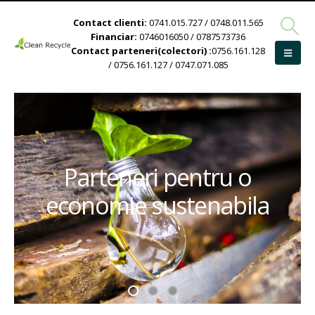
Contact clienti:
0741.015.727 / 0748.011.565
Financiar:
0746016050 / 0787573736
Contact parteneri(colectori) :
0756.161.128
/ 0756.161.127 / 0747.071.085
Parteneri pentru o
economie sustenabila