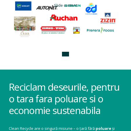
Slide content
Reciclam deseurile, pentru
o tara fara poluare si o
economie sustenabila
Clean Recycle are o singură misiune – o țară fără
poluare
și