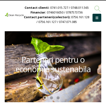
Contact clienti:
0741.015.727 / 0748.011.565
Financiar:
0746016050 / 0787573736
Contact parteneri(colectori) :
0756.161.128
/ 0756.161.127 / 0747.071.085
Parteneri pentru o
economie sustenabila