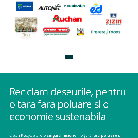
Slide content
Reciclam deseurile, pentru
o tara fara poluare si o
economie sustenabila
Clean Recycle are o singură misiune – o țară fără
poluare
și