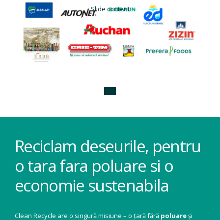
Slide content
Reciclam deseurile, pentru
o tara fara poluare si o
economie sustenabila
Clean Recycle are o singură misiune – o țară fără
poluare
și