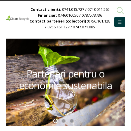
Contact clienti:
0741.015.727 / 0748.011.565
Financiar:
0746016050 / 0787573736
Contact parteneri(colectori) :
0756.161.128
/ 0756.161.127 / 0747.071.085
Parteneri pentru o
economie sustenabila