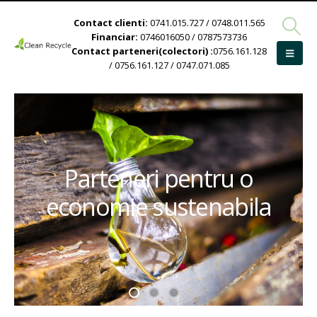
Contact clienti:
0741.015.727 / 0748.011.565
Financiar:
0746016050 / 0787573736
Contact parteneri(colectori) :
0756.161.128
/ 0756.161.127 / 0747.071.085
Parteneri pentru o
economie sustenabila