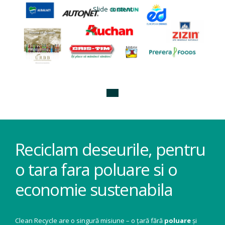
Slide content
Reciclam deseurile, pentru
o tara fara poluare si o
economie sustenabila
Clean Recycle are o singură misiune – o țară fără
poluare
și