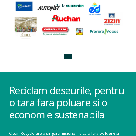
Slide content
Reciclam deseurile, pentru
o tara fara poluare si o
economie sustenabila
Clean Recycle are o singură misiune – o țară fără
poluare
și