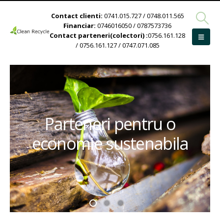
Contact clienti:
0741.015.727 / 0748.011.565
Financiar:
0746016050 / 0787573736
Contact parteneri(colectori) :
0756.161.128
/ 0756.161.127 / 0747.071.085
Parteneri pentru o
economie sustenabila