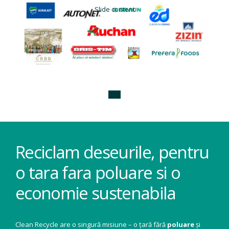
Slide content
Reciclam deseurile, pentru
o tara fara poluare si o
economie sustenabila
Clean Recycle are o singură misiune – o țară fără
poluare
și