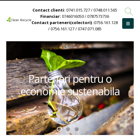
Contact clienti:
0741.015.727 / 0748.011.565
Financiar:
0746016050 / 0787573736
Contact parteneri(colectori) :
0756.161.128
/ 0756.161.127 / 0747.071.085
Parteneri pentru o
economie sustenabila