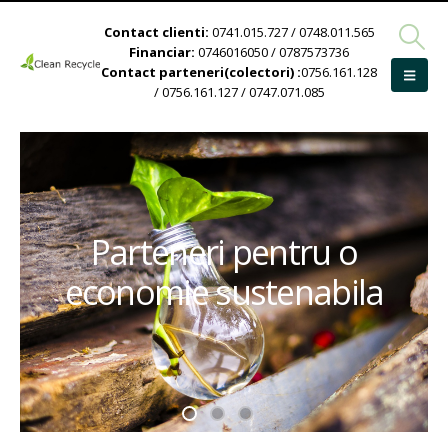
Contact clienti:
0741.015.727 / 0748.011.565
Financiar:
0746016050 / 0787573736
Contact parteneri(colectori) :
0756.161.128
/ 0756.161.127 / 0747.071.085
Parteneri pentru o
economie sustenabila