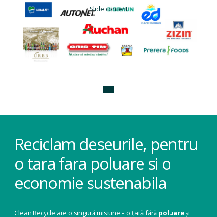
Slide content
Reciclam deseurile, pentru
o tara fara poluare si o
economie sustenabila
Clean Recycle are o singură misiune – o țară fără
poluare
și