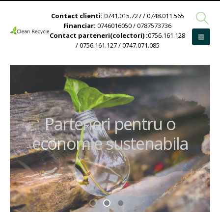
Contact clienti:
0741.015.727 / 0748.011.565
Financiar:
0746016050 / 0787573736
Contact parteneri(colectori) :
0756.161.128
/ 0756.161.127 / 0747.071.085