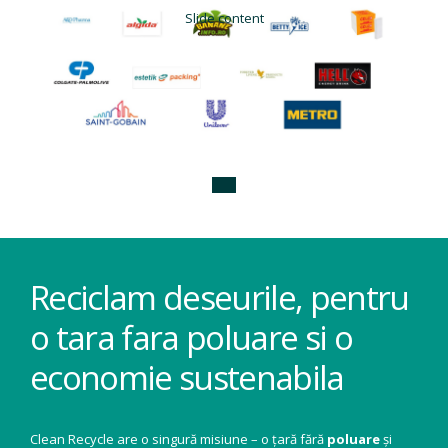
Slide content
Reciclam deseurile, pentru
o tara fara poluare si o
economie sustenabila
Clean Recycle are o singură misiune – o țară fără
poluare
și