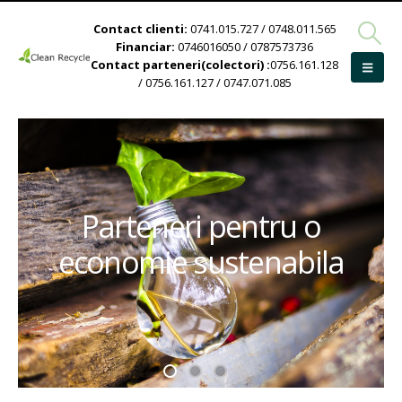
Contact clienti:
0741.015.727 / 0748.011.565
Financiar:
0746016050 / 0787573736
Contact parteneri(colectori) :
0756.161.128
/ 0756.161.127 / 0747.071.085
Parteneri pentru o
economie sustenabila