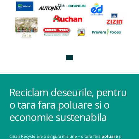
Slide content
Reciclam deseurile, pentru
o tara fara poluare si o
economie sustenabila
Clean Recycle are o singură misiune – o țară fără
poluare
și