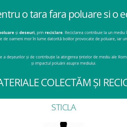
entru o tara fara poluare si o
poluare
și
deseuri
, prin
reciclare
. Reciclarea contribuie la un mediu 
ioane de oameni mor în lume datorită bolilor provocate de poluare, ia
e a deșeurilor și de contribuție la atingerea țintelor de mediu ale Româ
și impactul poluării asupra mediului.
ATERIALE COLECTĂM ȘI RECI
STICLA