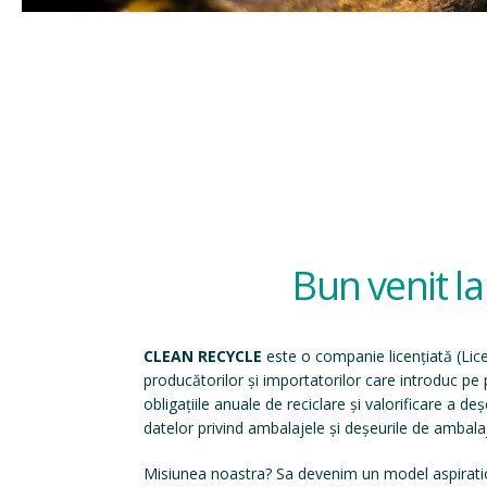
Bun venit l
CLEAN RECYCLE
este o companie licențiată (
Lic
producătorilor și importatorilor care introduc p
obligațiile anuale de reciclare și valorificare a d
datelor privind ambalajele și deșeurile de ambala
Misiunea noastra? Sa devenim un model aspirati