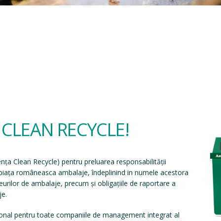
a CLEAN RECYCLE!
ența Clean Recycle
) pentru preluarea responsabilității
e piața româneasca ambalaje, îndeplinind in numele acestora
eșeurilor de ambalaje, precum și obligațiile de raportare a
je.
onal pentru toate companiile de management integrat al