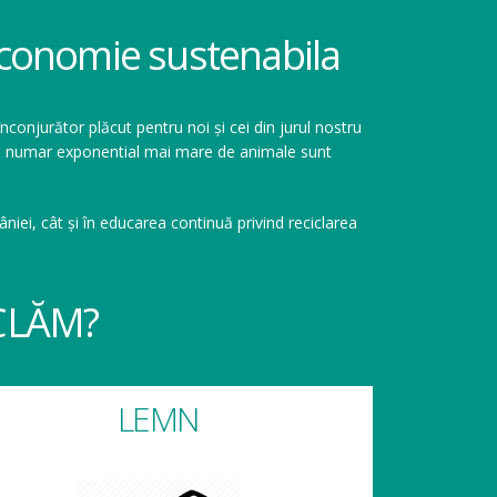
 economie sustenabila
înconjurător plăcut pentru noi și cei din jurul nostru
r un numar exponential mai mare de animale sunt
niei, cât și în educarea continuă privind reciclarea
CLĂM?
LEMN