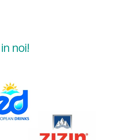
in noi!