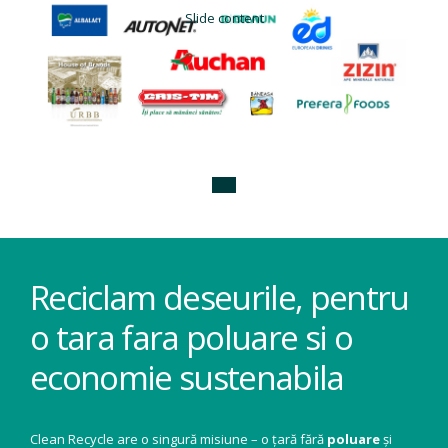
Slide content
Reciclam deseurile, pentru
o tara fara poluare si o
economie sustenabila
Clean Recycle are o singură misiune – o țară fără
poluare
și