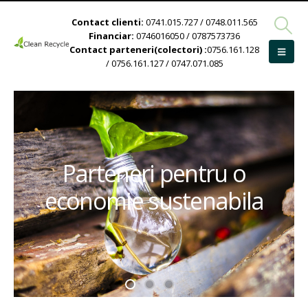
Contact clienti:
0741.015.727 / 0748.011.565
Financiar:
0746016050 / 0787573736
Contact parteneri(colectori) :
0756.161.128
/ 0756.161.127 / 0747.071.085
Parteneri pentru o
economie sustenabila