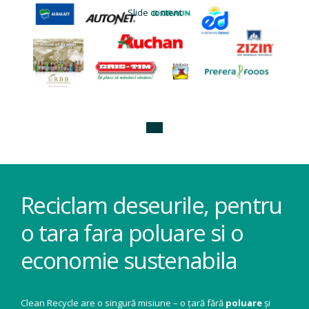
Slide content
Reciclam deseurile, pentru
o tara fara poluare si o
economie sustenabila
Clean Recycle are o singură misiune – o țară fără
poluare
și