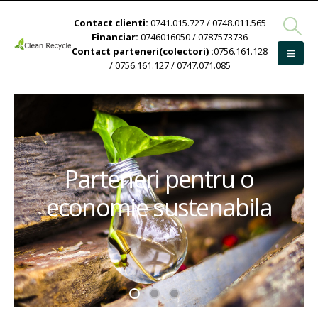
Contact clienti:
0741.015.727 / 0748.011.565
Financiar:
0746016050 / 0787573736
Contact parteneri(colectori) :
0756.161.128
/ 0756.161.127 / 0747.071.085
Parteneri pentru o
economie sustenabila