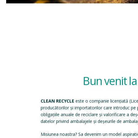
Bun venit l
CLEAN RECYCLE
este o companie licențiată (
Lic
producătorilor și importatorilor care introduc p
obligațiile anuale de reciclare și valorificare a d
datelor privind ambalajele și deșeurile de ambala
Misiunea noastra? Sa devenim un model aspirati