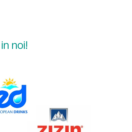
in noi!