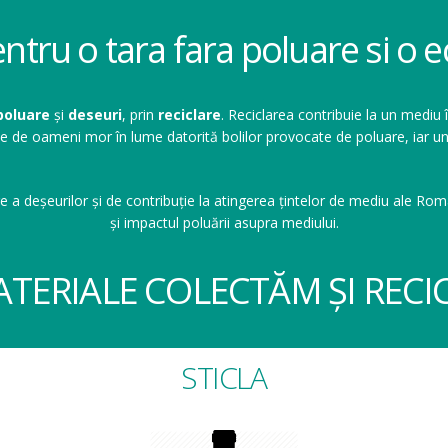
entru o tara fara poluare si o
poluare
și
deseuri
, prin
reciclare
. Reciclarea contribuie la un mediu 
ioane de oameni mor în lume datorită bolilor provocate de poluare, ia
e a deșeurilor și de contribuție la atingerea țintelor de mediu ale Româ
și impactul poluării asupra mediului.
ATERIALE COLECTĂM ȘI RECI
STICLA