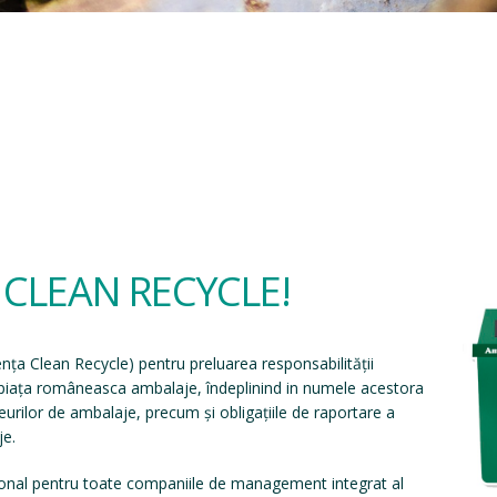
a CLEAN RECYCLE!
ența Clean Recycle
) pentru preluarea responsabilității
e piața româneasca ambalaje, îndeplinind in numele acestora
eșeurilor de ambalaje, precum și obligațiile de raportare a
je.
onal pentru toate companiile de management integrat al