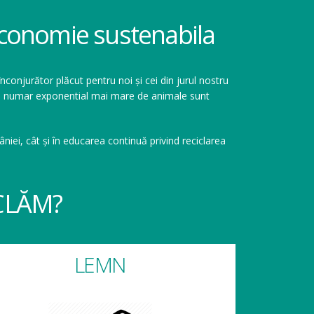
 economie sustenabila
înconjurător plăcut pentru noi și cei din jurul nostru
r un numar exponential mai mare de animale sunt
niei, cât și în educarea continuă privind reciclarea
CLĂM?
LEMN