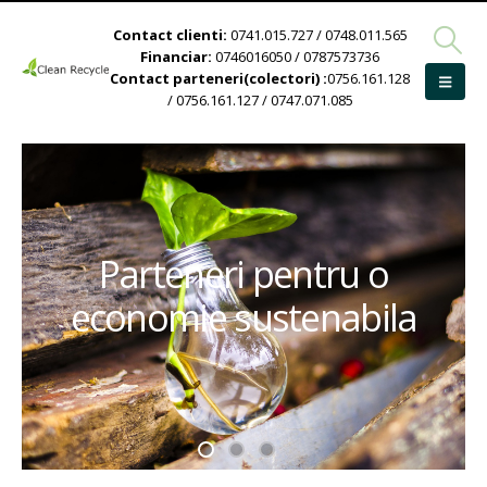
Contact clienti:
0741.015.727 / 0748.011.565
Financiar:
0746016050 / 0787573736
Contact parteneri(colectori) :
0756.161.128
/ 0756.161.127 / 0747.071.085
Parteneri pentru o
economie sustenabila