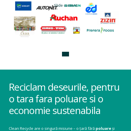
Slide content
Reciclam deseurile, pentru
o tara fara poluare si o
economie sustenabila
Clean Recycle are o singură misiune – o țară fără
poluare
și