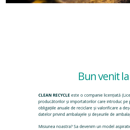
Bun venit l
CLEAN RECYCLE
este o companie licențiată (
Lic
producătorilor și importatorilor care introduc p
obligațiile anuale de reciclare și valorificare a d
datelor privind ambalajele și deșeurile de ambala
Misiunea noastra? Sa devenim un model aspirati