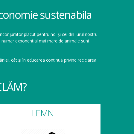
 economie sustenabila
înconjurător plăcut pentru noi și cei din jurul nostru
r un numar exponential mai mare de animale sunt
niei, cât și în educarea continuă privind reciclarea
CLĂM?
LEMN