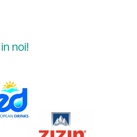
in noi!