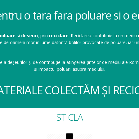
entru o tara fara poluare si o
poluare
și
deseuri
, prin
reciclare
. Reciclarea contribuie la un mediu 
ioane de oameni mor în lume datorită bolilor provocate de poluare, ia
e a deșeurilor și de contribuție la atingerea țintelor de mediu ale Româ
și impactul poluării asupra mediului.
ATERIALE COLECTĂM ȘI RECI
STICLA