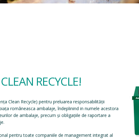
a CLEAN RECYCLE!
ența Clean Recycle
) pentru preluarea responsabilității
e piața româneasca ambalaje, îndeplinind in numele acestora
eșeurilor de ambalaje, precum și obligațiile de raportare a
je.
onal pentru toate companiile de management integrat al