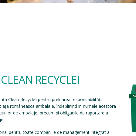
a CLEAN RECYCLE!
ența Clean Recycle
) pentru preluarea responsabilității
e piața româneasca ambalaje, îndeplinind in numele acestora
eșeurilor de ambalaje, precum și obligațiile de raportare a
je.
onal pentru toate companiile de management integrat al