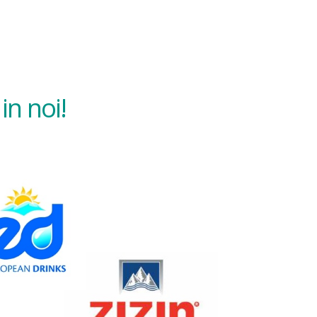
in noi!