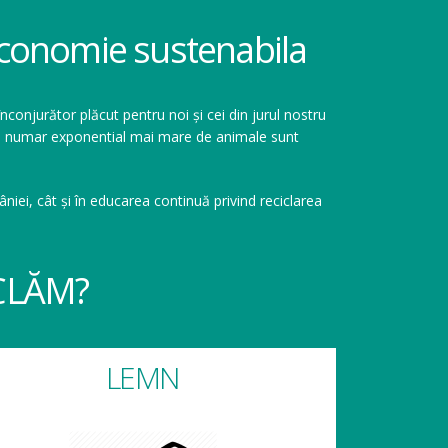
 economie sustenabila
înconjurător plăcut pentru noi și cei din jurul nostru
r un numar exponential mai mare de animale sunt
niei, cât și în educarea continuă privind reciclarea
CLĂM?
LEMN