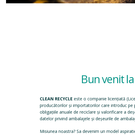
Bun venit l
CLEAN RECYCLE
este o companie licențiată (
Lic
producătorilor și importatorilor care introduc p
obligațiile anuale de reciclare și valorificare a d
datelor privind ambalajele și deșeurile de ambala
Misiunea noastra? Sa devenim un model aspirati