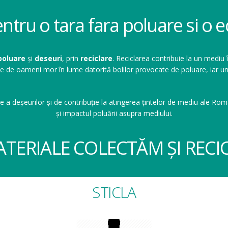
entru o tara fara poluare si o
poluare
și
deseuri
, prin
reciclare
. Reciclarea contribuie la un mediu 
ioane de oameni mor în lume datorită bolilor provocate de poluare, ia
e a deșeurilor și de contribuție la atingerea țintelor de mediu ale Româ
și impactul poluării asupra mediului.
ATERIALE COLECTĂM ȘI RECI
STICLA