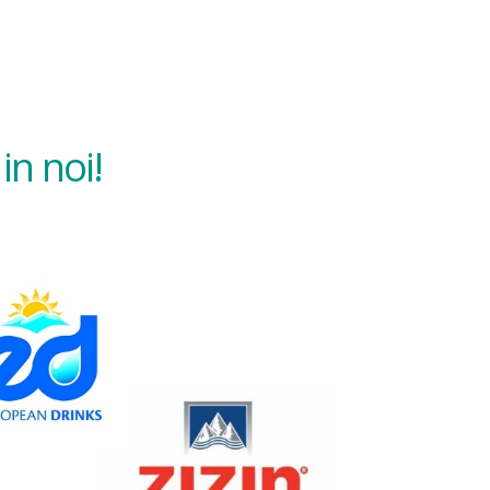
in noi!