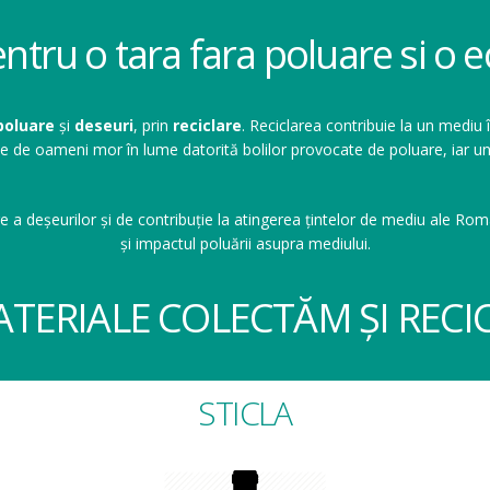
entru o tara fara poluare si o
poluare
și
deseuri
, prin
reciclare
. Reciclarea contribuie la un mediu 
ioane de oameni mor în lume datorită bolilor provocate de poluare, ia
e a deșeurilor și de contribuție la atingerea țintelor de mediu ale Româ
și impactul poluării asupra mediului.
ATERIALE COLECTĂM ȘI RECI
STICLA