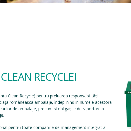
a CLEAN RECYCLE!
ența Clean Recycle
) pentru preluarea responsabilității
e piața româneasca ambalaje, îndeplinind in numele acestora
eșeurilor de ambalaje, precum și obligațiile de raportare a
je.
onal pentru toate companiile de management integrat al