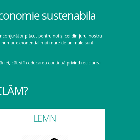
 economie sustenabila
înconjurător plăcut pentru noi și cei din jurul nostru
r un numar exponential mai mare de animale sunt
niei, cât și în educarea continuă privind reciclarea
CLĂM?
LEMN