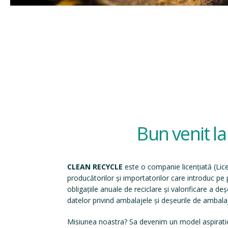
Bun venit l
CLEAN RECYCLE
este o companie licențiată (
Lic
producătorilor și importatorilor care introduc p
obligațiile anuale de reciclare și valorificare a d
datelor privind ambalajele și deșeurile de ambala
Misiunea noastra? Sa devenim un model aspirati