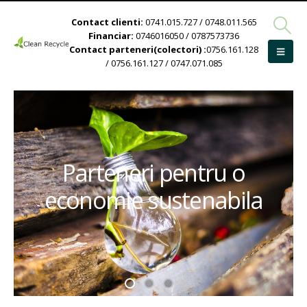
Contact clienti:
0741.015.727 / 0748.011.565
Financiar:
0746016050 / 0787573736
Contact parteneri(colectori) :
0756.161.128
/ 0756.161.127 / 0747.071.085
Parteneri pentru o
economie sustenabila