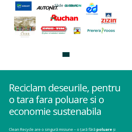
Slide content
Reciclam deseurile, pentru
o tara fara poluare si o
economie sustenabila
Clean Recycle are o singură misiune – o țară fără
poluare
și