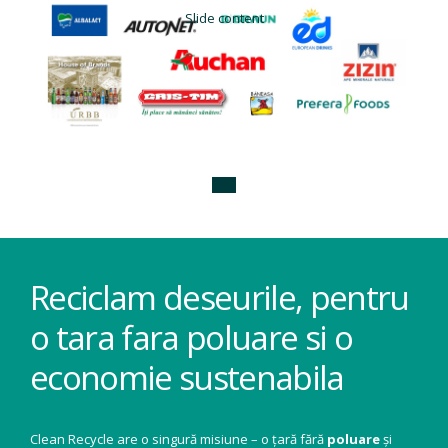
Slide content
Reciclam deseurile, pentru
o tara fara poluare si o
economie sustenabila
Clean Recycle are o singură misiune – o țară fără
poluare
și