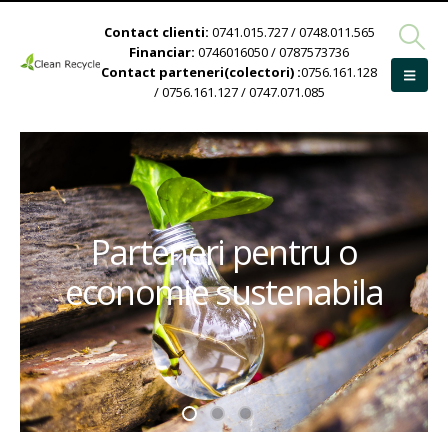
Contact clienti:
0741.015.727 / 0748.011.565
Financiar:
0746016050 / 0787573736
Contact parteneri(colectori) :
0756.161.128
/ 0756.161.127 / 0747.071.085
Parteneri pentru o
economie sustenabila