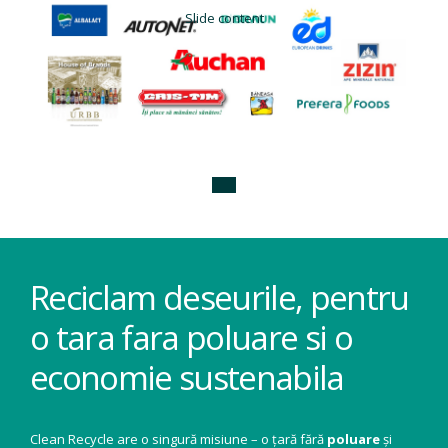
Slide content
Reciclam deseurile, pentru
o tara fara poluare si o
economie sustenabila
Clean Recycle are o singură misiune – o țară fără
poluare
și