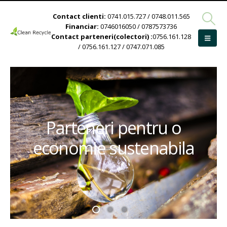
Contact clienti:
0741.015.727 / 0748.011.565
Financiar:
0746016050 / 0787573736
Contact parteneri(colectori) :
0756.161.128
/ 0756.161.127 / 0747.071.085
Parteneri pentru o
economie sustenabila