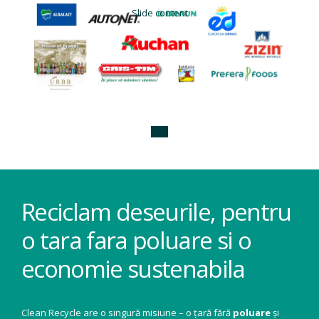
Slide content
Reciclam deseurile, pentru
o tara fara poluare si o
economie sustenabila
Clean Recycle are o singură misiune – o țară fără
poluare
și