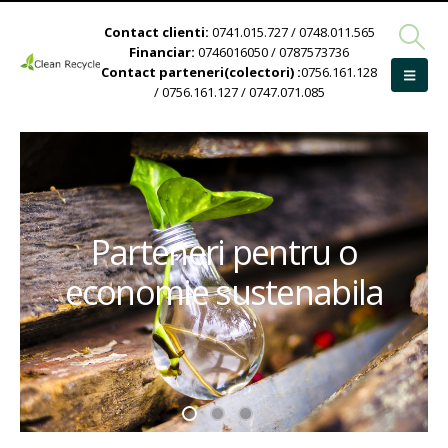
Contact clienti:
0741.015.727 / 0748.011.565
Financiar:
0746016050 / 0787573736
Contact parteneri(colectori) :
0756.161.128
/ 0756.161.127 / 0747.071.085
Parteneri pentru o
economie sustenabila