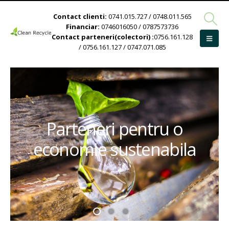
Contact clienti:
0741.015.727 / 0748.011.565
Financiar:
0746016050 / 0787573736
Contact parteneri(colectori) :
0756.161.128
/ 0756.161.127 / 0747.071.085
Parteneri pentru o
economie sustenabila