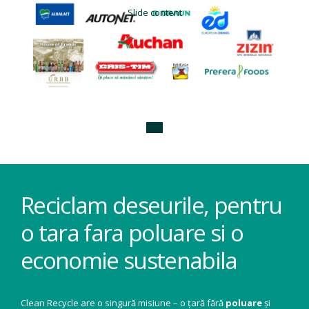
Slide content
Reciclam deseurile, pentru
o tara fara poluare si o
economie sustenabila
Clean Recycle are o singură misiune – o țară fără
poluare
și