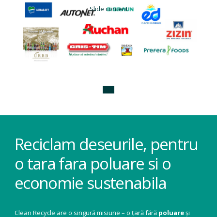
Slide content
Reciclam deseurile, pentru
o tara fara poluare si o
economie sustenabila
Clean Recycle are o singură misiune – o țară fără
poluare
și