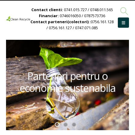
Contact clienti:
0741.015.727 / 0748.011.565
Financiar:
0746016050 / 0787573736
Contact parteneri(colectori) :
0756.161.128
/ 0756.161.127 / 0747.071.085
Parteneri pentru o
economie sustenabila