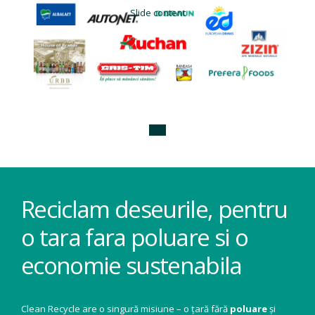
Slide content
Reciclam deseurile, pentru
o tara fara poluare si o
economie sustenabila
Clean Recycle are o singură misiune – o țară fără
poluare
și