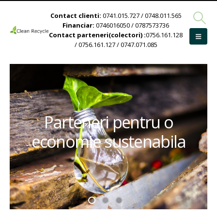
Contact clienti:
0741.015.727 / 0748.011.565
Financiar:
0746016050 / 0787573736
Contact parteneri(colectori) :
0756.161.128
/ 0756.161.127 / 0747.071.085
Parteneri pentru o
economie sustenabila