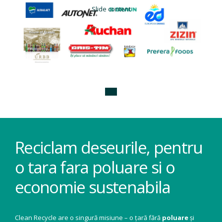
Slide content
Reciclam deseurile, pentru
o tara fara poluare si o
economie sustenabila
Clean Recycle are o singură misiune – o țară fără
poluare
și