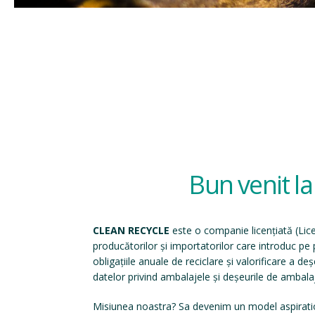
Bun venit l
CLEAN RECYCLE
este o companie licențiată (
Lic
producătorilor și importatorilor care introduc p
obligațiile anuale de reciclare și valorificare a d
datelor privind ambalajele și deșeurile de ambala
Misiunea noastra? Sa devenim un model aspirati