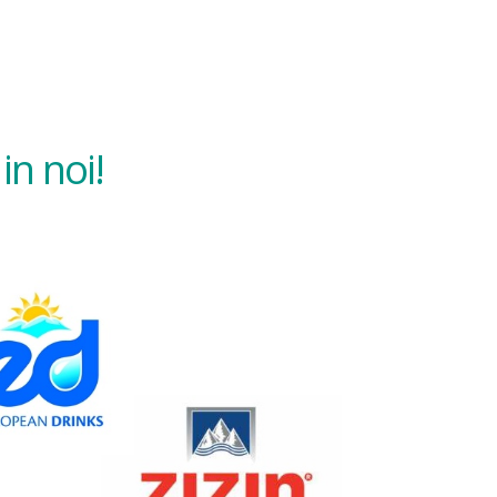
in noi!