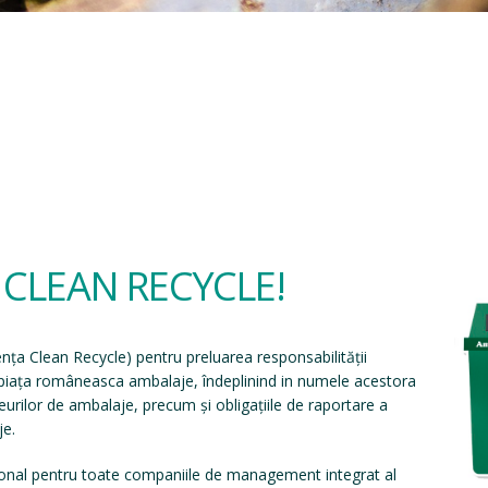
a CLEAN RECYCLE!
ența Clean Recycle
) pentru preluarea responsabilității
e piața româneasca ambalaje, îndeplinind in numele acestora
eșeurilor de ambalaje, precum și obligațiile de raportare a
je.
onal pentru toate companiile de management integrat al