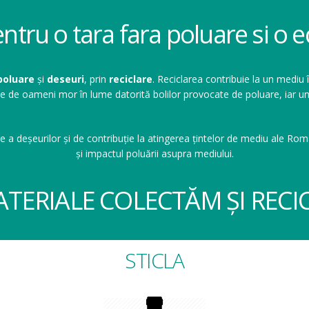
entru o tara fara poluare si o
poluare
și
deseuri
, prin
reciclare
. Reciclarea contribuie la un mediu 
ioane de oameni mor în lume datorită bolilor provocate de poluare, ia
e a deșeurilor și de contribuție la atingerea țintelor de mediu ale Româ
și impactul poluării asupra mediului.
ATERIALE COLECTĂM ȘI RECI
STICLA