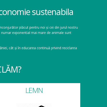
 economie sustenabila
înconjurător plăcut pentru noi și cei din jurul nostru
r un numar exponential mai mare de animale sunt
niei, cât și în educarea continuă privind reciclarea
CLĂM?
LEMN