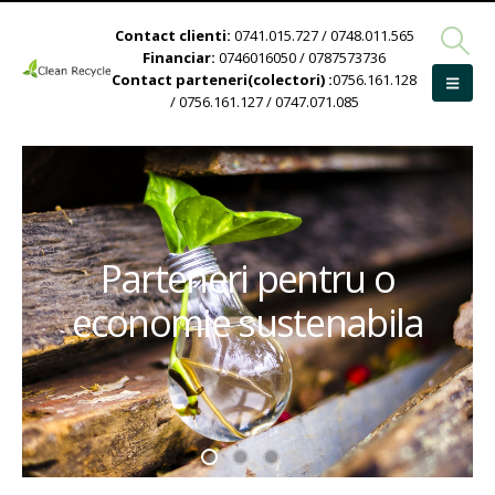
Contact clienti:
0741.015.727 / 0748.011.565
Financiar:
0746016050 / 0787573736
Contact parteneri(colectori) :
0756.161.128
/ 0756.161.127 / 0747.071.085
Parteneri pentru o
economie sustenabila