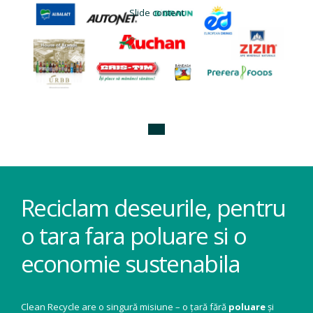
Slide content
Reciclam deseurile, pentru
o tara fara poluare si o
economie sustenabila
Clean Recycle are o singură misiune – o țară fără
poluare
și