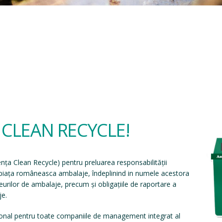
a CLEAN RECYCLE!
ența Clean Recycle
) pentru preluarea responsabilității
e piața româneasca ambalaje, îndeplinind in numele acestora
eșeurilor de ambalaje, precum și obligațiile de raportare a
je.
onal pentru toate companiile de management integrat al