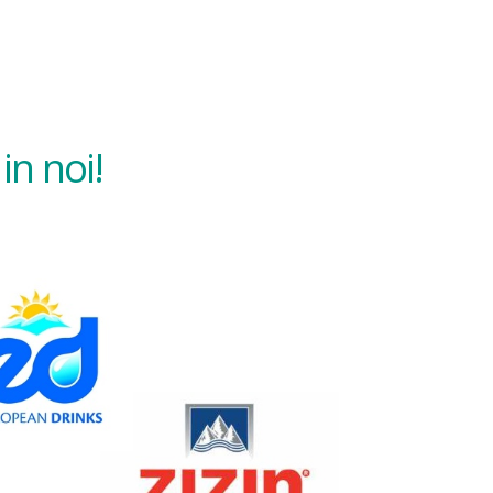
in noi!