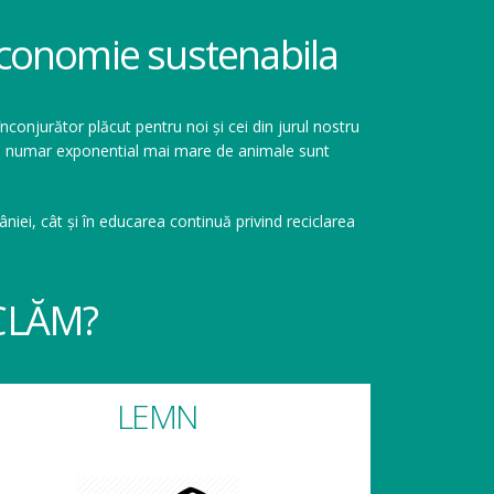
 economie sustenabila
înconjurător plăcut pentru noi și cei din jurul nostru
r un numar exponential mai mare de animale sunt
niei, cât și în educarea continuă privind reciclarea
CLĂM?
LEMN