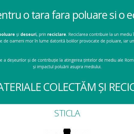
entru o tara fara poluare si o
poluare
și
deseuri
, prin
reciclare
. Reciclarea contribuie la un mediu 
ioane de oameni mor în lume datorită bolilor provocate de poluare, ia
e a deșeurilor și de contribuție la atingerea țintelor de mediu ale Româ
și impactul poluării asupra mediului.
ATERIALE COLECTĂM ȘI RECI
STICLA