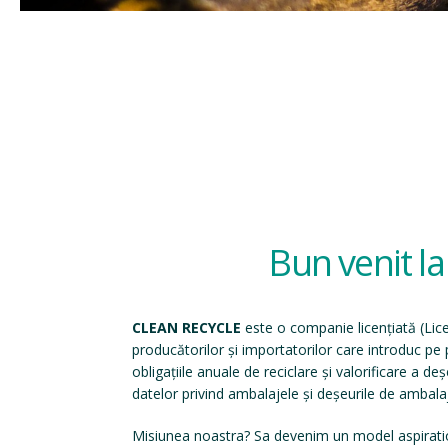
Bun venit l
CLEAN RECYCLE
este o companie licențiată (
Lic
producătorilor și importatorilor care introduc p
obligațiile anuale de reciclare și valorificare a d
datelor privind ambalajele și deșeurile de ambala
Misiunea noastra? Sa devenim un model aspirati