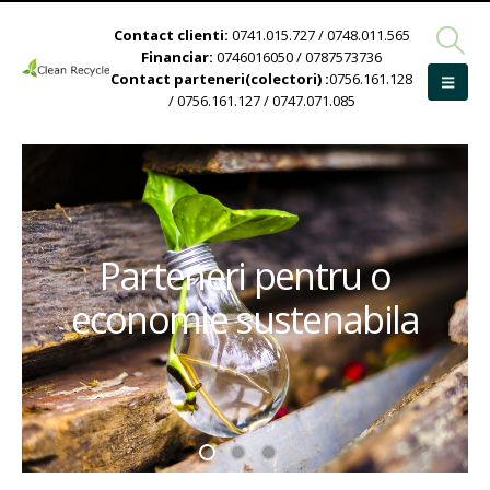
Contact clienti:
0741.015.727 / 0748.011.565
Financiar:
0746016050 / 0787573736
Contact parteneri(colectori) :
0756.161.128
/ 0756.161.127 / 0747.071.085
Parteneri pentru o
economie sustenabila