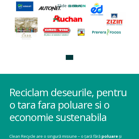
Slide content
Reciclam deseurile, pentru
o tara fara poluare si o
economie sustenabila
Clean Recycle are o singură misiune – o țară fără
poluare
și