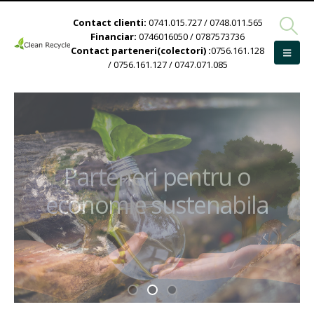
Contact clienti:
0741.015.727 / 0748.011.565
Financiar:
0746016050 / 0787573736
Contact parteneri(colectori) :
0756.161.128
/ 0756.161.127 / 0747.071.085