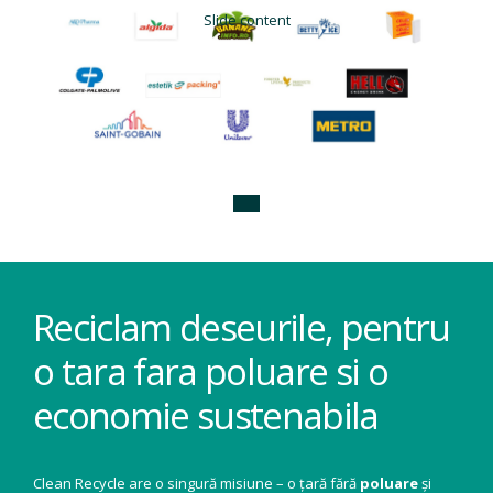
Slide content
Reciclam deseurile, pentru
o tara fara poluare si o
economie sustenabila
Clean Recycle are o singură misiune – o țară fără
poluare
și