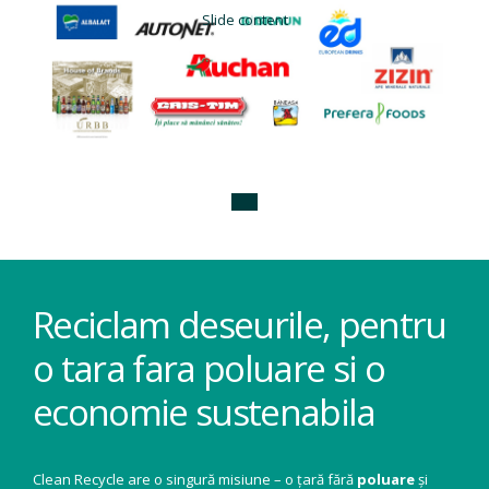
Slide content
Reciclam deseurile, pentru
o tara fara poluare si o
economie sustenabila
Clean Recycle are o singură misiune – o țară fără
poluare
și