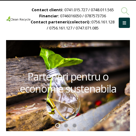
Contact clienti:
0741.015.727 / 0748.011.565
Financiar:
0746016050 / 0787573736
Contact parteneri(colectori) :
0756.161.128
/ 0756.161.127 / 0747.071.085
Parteneri pentru o
economie sustenabila