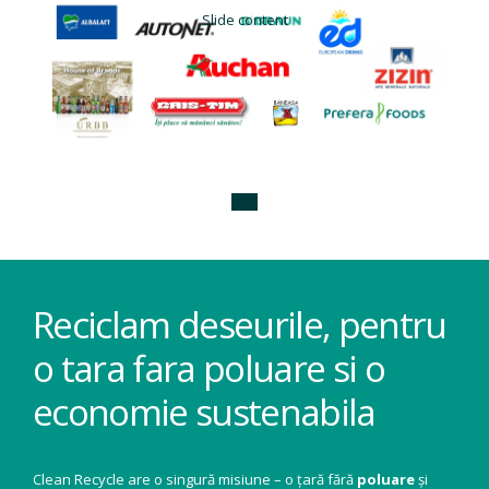
Slide content
Reciclam deseurile, pentru
o tara fara poluare si o
economie sustenabila
Clean Recycle are o singură misiune – o țară fără
poluare
și